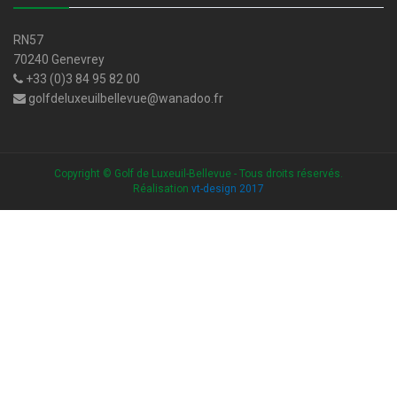
RN57
70240 Genevrey
+33 (0)3 84 95 82 00
golfdeluxeuilbellevue@wanadoo.fr
Copyright © Golf de Luxeuil-Bellevue - Tous droits réservés.
Réalisation
vt-design 2017