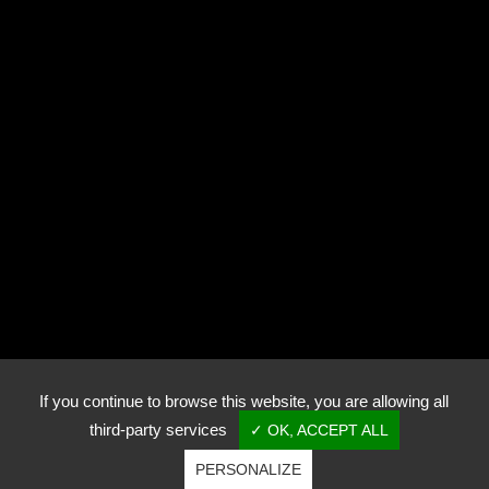
Photothèque
Contact
RN57
70240 Genevrey
+33 (0)3 84 95 82 00
golfdeluxeuilbellevue@wanadoo.fr
If you continue to browse this website, you are allowing all
third-party services
✓ OK, ACCEPT ALL
PERSONALIZE
Copyright © Golf de Luxeuil-Bellevue - Tous droits réservés.