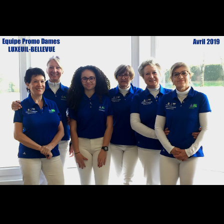
Golf de Luxeuil-Bellevue
Le golf de Luxeuil-Bellevue est l'unique golf de la Haute Saône en
Franche-Comté. Il se situe au centre du département, dans un
triangle formé par les villes de Vesoul, Lure et Luxeuil-les Bains.
Navigation
ACCUEIL
PARCOURS
VENIR AU GOLF
PARTENAIRES
CONTACT
COMPÉTITIONS
CALENDRIER
COOKIES