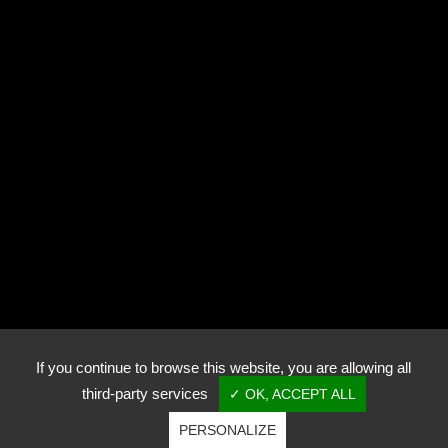
Photothèque
Contact
RN57
70240 Genevrey
+33 (0)3 84 95 82 00
golfdeluxeuilbellevue@wanadoo.fr
If you continue to browse this website, you are allowing all
third-party services
✓ OK, ACCEPT ALL
PERSONALIZE
Copyright © Golf de Luxeuil-Bellevue - Tous droits réservés.