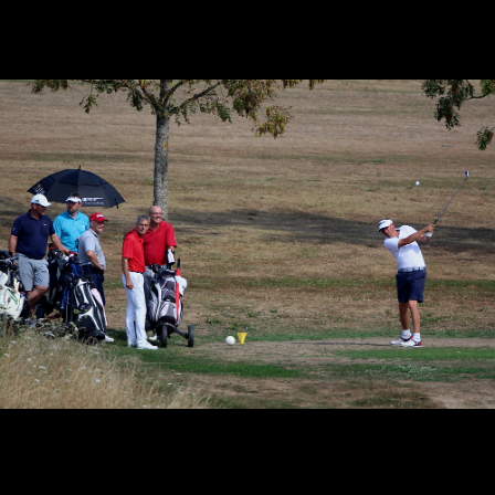
Golf de Luxeuil-Bellevue
Le golf de Luxeuil-Bellevue est l'unique golf de la Haute Saône en
Franche-Comté. Il se situe au centre du département, dans un
triangle formé par les villes de Vesoul, Lure et Luxeuil-les Bains.
Navigation
ACCUEIL
PARCOURS
VENIR AU GOLF
PARTENAIRES
CONTACT
COMPÉTITIONS
CALENDRIER
COOKIES