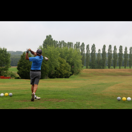
Golf de Luxeuil-Bellevue
Le golf de Luxeuil-Bellevue est l'unique golf de la Haute Saône en
Franche-Comté. Il se situe au centre du département, dans un
triangle formé par les villes de Vesoul, Lure et Luxeuil-les Bains.
Navigation
ACCUEIL
PARCOURS
VENIR AU GOLF
PARTENAIRES
CONTACT
COMPÉTITIONS
CALENDRIER
COOKIES