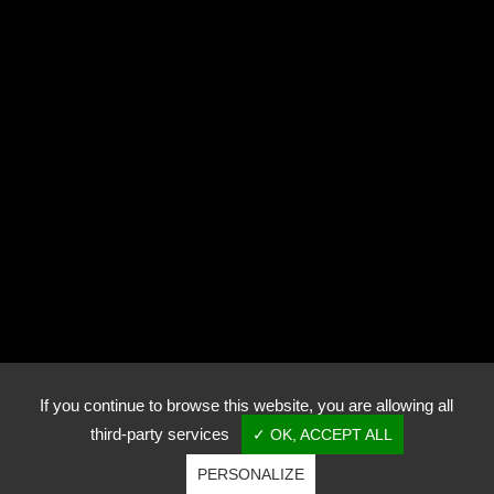
Photothèque
Contact
RN57
70240 Genevrey
+33 (0)3 84 95 82 00
golfdeluxeuilbellevue@wanadoo.fr
If you continue to browse this website, you are allowing all
third-party services
✓ OK, ACCEPT ALL
PERSONALIZE
Copyright © Golf de Luxeuil-Bellevue - Tous droits réservés.