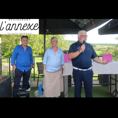
Golf de Luxeuil-Bellevue
Le golf de Luxeuil-Bellevue est l'unique golf de la Haute Saône en
Franche-Comté. Il se situe au centre du département, dans un
triangle formé par les villes de Vesoul, Lure et Luxeuil-les Bains.
Navigation
ACCUEIL
PARCOURS
VENIR AU GOLF
PARTENAIRES
CONTACT
COMPÉTITIONS
CALENDRIER
COOKIES