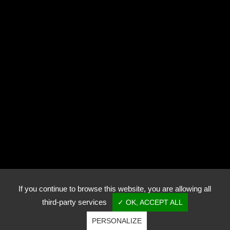
Photothèque
Contact
RN57
70240 Genevrey
+33 (0)3 84 95 82 00
golfdeluxeuilbellevue@wanadoo.fr
If you continue to browse this website, you are allowing all
third-party services
✓ OK, ACCEPT ALL
PERSONALIZE
Copyright © Golf de Luxeuil-Bellevue - Tous droits réservés.