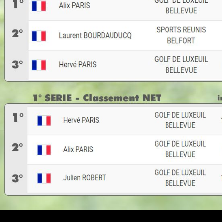
Accueil
Photothèque
Oct 2021 - Coupe Aquilu
Oct 2021 - Coupe Aquilus
Golf de Luxeuil-Bellevue
Naviga
Le golf de Luxeuil-Bellevue est l'unique
ACCUEIL
golf de la Haute Saône en Franche-
PARCOU
Comté. Il se situe au centre du
VENIR AU
département, dans un triangle formé par
les villes de Vesoul, Lure et Luxeuil-les
PARTENA
Bains.
CONTAC