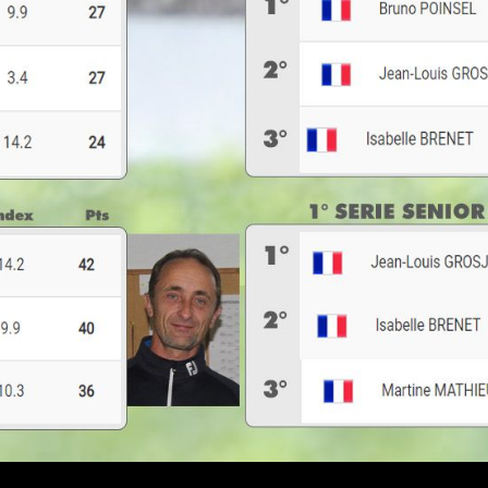
s
tion
Photothèque
RS
 GOLF
IRES
T