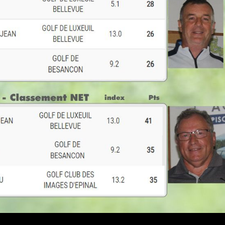
Contact
RN57
70240 Genevrey
+33 (0)3 84 95 82 00
golfdeluxeuilbellevue@wanadoo.fr