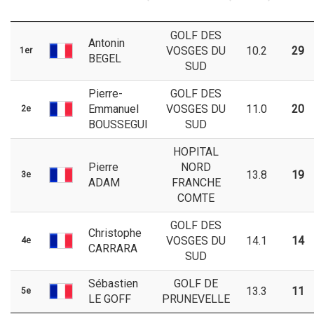
GOLF DES
Antonin
VOSGES DU
10.2
29
1er
BEGEL
SUD
Pierre-
GOLF DES
Emmanuel
VOSGES DU
11.0
20
2e
BOUSSEGUI
SUD
HOPITAL
Pierre
NORD
13.8
19
3e
ADAM
FRANCHE
COMTE
GOLF DES
Christophe
VOSGES DU
14.1
14
4e
CARRARA
SUD
Sébastien
GOLF DE
13.3
11
5e
LE GOFF
PRUNEVELLE