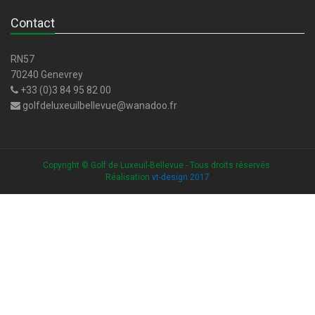
Contact
RN57
70240 Genevrey
+33 (0)3 84 95 82 00
golfdeluxeuilbellevue@wanadoo.fr
Copyright © Golf de Luxeuil-Bellevue - Tous droits réservés.
Réalisation
vt-design 2017