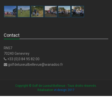
Contact
RN57
70240 Genevrey
+33 (0)3 84 95 82 00
golfdeluxeuilbellevue@wanadoo.fr
Copyright © Golf de Luxeuil-Bellevue - Tous droits réservés.
Réalisation
vt-design 2017