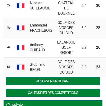
Nicolas
CHATEAU
2.4
30
2e
GUILLAUME
DE
BOURNEL
GOLF DES
Emmanuel
VOSGES
3.9
28
3e
FRACHEBOIS
DU SUD
LALARGUE
Anthony
GOLF
2.2
26
4e
CHIPAUX
RESORT
GOLF DES
Stéphane
VOSGES
3.3
23
5e
BEGEL
DU SUD
RÉSERVER UN DÉPART
CALENDRIER DES COMPÉTITIONS
Météo