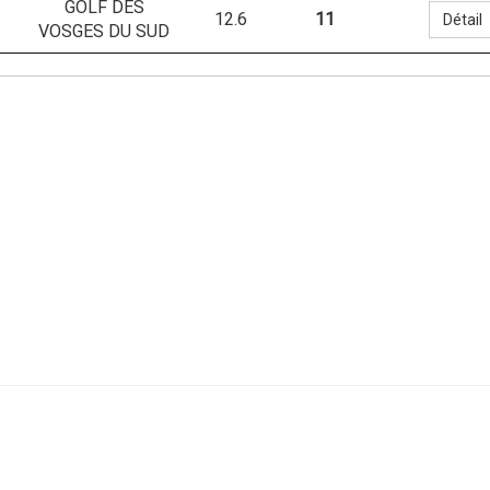
GOLF DES
12.6
11
Détail
VOSGES DU SUD