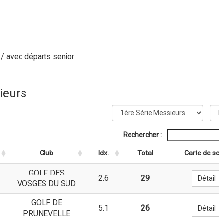
r / avec départs senior
ieurs
Rechercher :
Club
Idx.
Total
Carte de s
GOLF DES
2.6
29
Détail
VOSGES DU SUD
GOLF DE
5.1
26
Détail
PRUNEVELLE