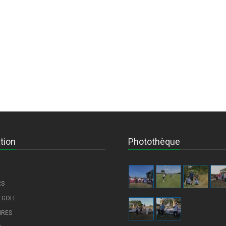
tion
Photothèque
RS
 GOLF
IRES