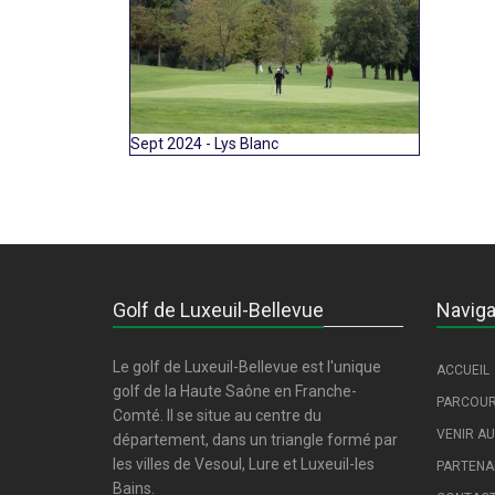
Sept 2024 - Lys Blanc
Golf de Luxeuil-Bellevue
Naviga
Le golf de Luxeuil-Bellevue est l'unique
ACCUEIL
golf de la Haute Saône en Franche-
PARCOU
Comté. Il se situe au centre du
VENIR AU
département, dans un triangle formé par
les villes de Vesoul, Lure et Luxeuil-les
PARTENA
Bains.