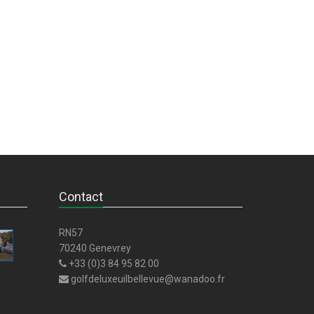
Contact
RN57
70240 Genevrey
+33 (0)3 84 95 82 00
golfdeluxeuilbellevue@wanadoo.fr