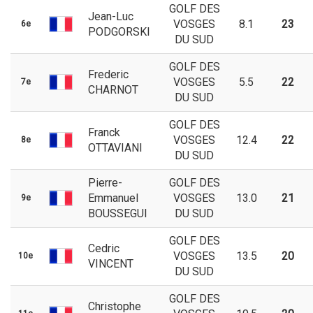
GOLF DES
Jean-Luc
VOSGES
8.1
23
6e
PODGORSKI
DU SUD
GOLF DES
Frederic
VOSGES
5.5
22
7e
CHARNOT
DU SUD
GOLF DES
Franck
VOSGES
12.4
22
8e
OTTAVIANI
DU SUD
Pierre-
GOLF DES
Emmanuel
VOSGES
13.0
21
9e
BOUSSEGUI
DU SUD
GOLF DES
Cedric
VOSGES
13.5
20
10e
VINCENT
DU SUD
GOLF DES
Christophe