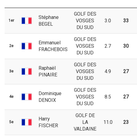
GOLF DES
Stéphane
VOSGES
3.0
33
1er
BEGEL
DU SUD
GOLF DES
Emmanuel
VOSGES
2.7
30
2e
FRACHEBOIS
DU SUD
GOLF DES
Raphaël
VOSGES
4.9
27
3e
PINAIRE
DU SUD
GOLF DES
Dominique
VOSGES
8.5
27
4e
DENOIX
DU SUD
GOLF DE
Harry
LA
11.0
23
5e
FISCHER
VALDAINE